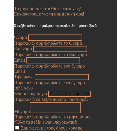
Το μήνυμά σας στάλθηκε επιτυχώς!
Ευχαριστούμε για τη συμμετοχή σας!
Συνέβη κάποιο σφάλμα, παρακαλώ δοκιμάστε ξανά.
Όνομα
Παρακαλώ συμπληρώστε το Όνομα
Επώνυμο
Παρακαλώ συμπληρώστε το Επώνυμο
Email
Παρακαλώ συμπληρώστε ένα έγκυρο
Email
Τηλέφωνο
Παρακαλώ συμπληρώστε ένα έγκυρο
τηλέφωνο
Ενδιαφέρομαι για
Παρακαλώ επιλέξτε πακέτο προσφοράς
Μήνυμα
Παρακαλώ συμπληρώστε το μήνυμά σας
*Όλα τα πεδία είναι υποχρεωτικά
Συμφωνώ με τους όρους χρήσης