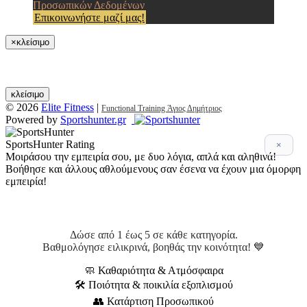
Προσωπικών Δεδομένων
Επικοινωνήστε μαζί μας!
×
κλείσιμο
κλείσιμο
© 2026
Elite Fitness
|
Functional Training Άγιος Δημήτριος
Powered by
Sportshunter.gr
SportsHunter Rating
×
Μοιράσου την εμπειρία σου, με δυο λόγια, απλά και αληθινά!
Βοήθησε και άλλους αθλούμενους σαν έσενα να έχουν μια όμορφη
εμπειρία!
Αξιολόγηση 5 βασικών σημείων!
Δώσε από 1 έως 5 σε κάθε κατηγορία.
Βαθμολόγησε ειλικρινά, βοηθάς την κοινότητα! 💙
🧼 Καθαριότητα & Ατμόσφαιρα
🛠 Ποιότητα & ποικιλία εξοπλισμού
👥 Κατάρτιση Προσωπικού